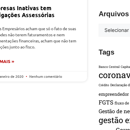
resas Inativas tem
Arquivos
igações Assessórias
s Empresários acham que só o fato de suas
ades não terem faturamentos e nem
entações financeiras, acham que não tem
ções junto ao fisco.
Tags
 MAIS »
Banco Central
Capita
coronav
janeiro de 2020
Nenhum comentário
Declaração 
Crédito
empreendedor
FGTS
fluxo de
Gestão de ne
gestão 
Gove