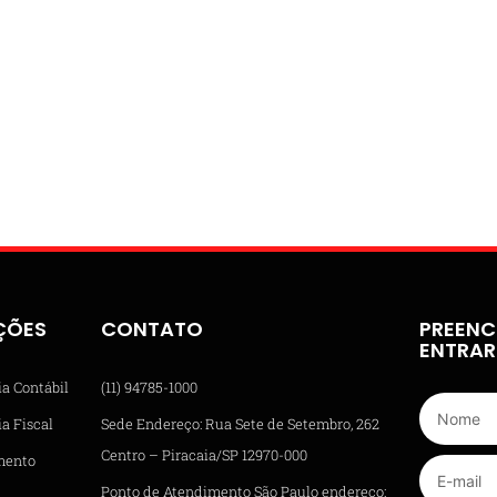
ÇÕES
CONTATO
PREENC
ENTRA
ia Contábil
(11) 94785-1000
a Fiscal
Sede Endereço: Rua Sete de Setembro, 262
Centro – Piracaia/SP 12970-000
mento
Ponto de Atendimento São Paulo endereço: