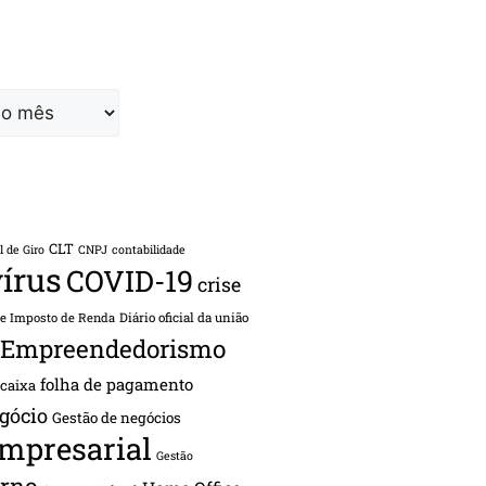
CLT
l de Giro
CNPJ
contabilidade
írus
COVID-19
crise
de Imposto de Renda
Diário oficial da união
Empreendedorismo
folha de pagamento
 caixa
gócio
Gestão de negócios
empresarial
Gestão
rno