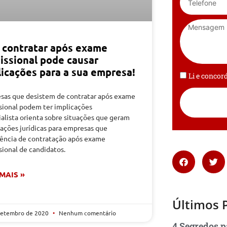
 contratar após exame
issional pode causar
licações para a sua empresa!
Li e conco
sas que desistem de contratar após exame
sional podem ter implicações
alista orienta sobre situações que geram
ações jurídicas para empresas que
tência de contratação após exame
sional de candidatos.
 MAIS »
Últimos 
setembro de 2020
Nenhum comentário
4 Segredos p