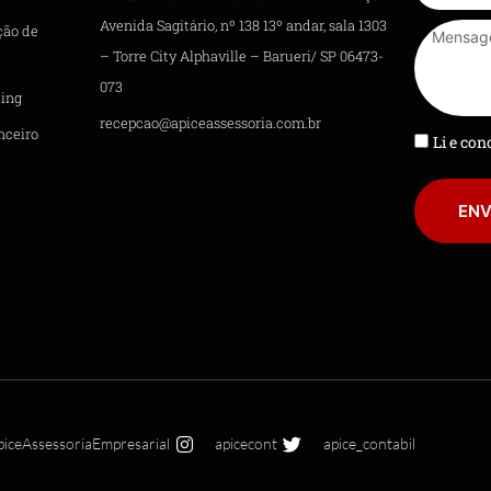
Avenida Sagitário, nº 138 13º andar, sala 1303
ção de
– Torre City Alphaville – Barueri/ SP 06473-
073
ing
recepcao@apiceassessoria.com.br
nceiro
Li e co
ENV
piceAssessoriaEmpresarial
apicecont
apice_contabil