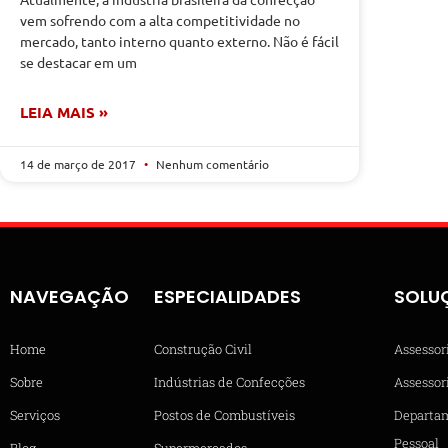
vem sofrendo com a alta competitividade no
mercado, tanto interno quanto externo. Não é fácil
se destacar em um
LEIA MAIS »
14 de março de 2017
Nenhum comentário
NAVEGAÇÃO
ESPECIALIDADES
SOLU
Home
Construção Civil
Assessor
Sobre
Indústrias de Confecções
Assessori
Serviços
Postos de Combustíveis
Departa
Pessoal
Blog
Supermercados