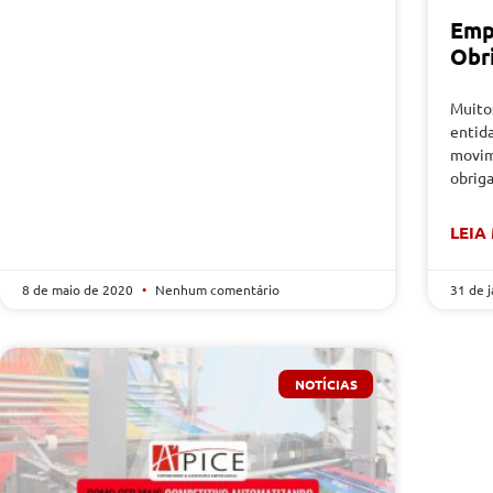
Emp
Obr
Muito
entid
movim
obriga
LEIA
8 de maio de 2020
Nenhum comentário
31 de 
NOTÍCIAS