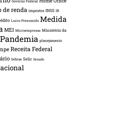
Home Office
Governo Federal
o de renda
INSS
impostos
IR
Medida
rédito
Lucro Presumido
a
MEI
Ministério da
Microempresas
Pandemia
planejamento
Receita Federal
ampe
tário
Selic
Sebrae
Senado
acional