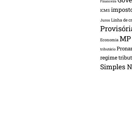
Financeira
impost
ICMS
Linha de c
Juros
Provisóri
MP
Economia
Pron
tributário
regime tribu
Simples N