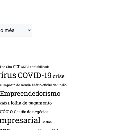
CLT
l de Giro
CNPJ
contabilidade
írus
COVID-19
crise
de Imposto de Renda
Diário oficial da união
Empreendedorismo
folha de pagamento
 caixa
gócio
Gestão de negócios
empresarial
Gestão
rno