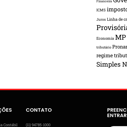
Financeira
impost
ICMS
Linha de c
Juros
Provisóri
MP
Economia
Pron
tributário
regime tribu
Simples N
ÇÕES
CONTATO
PREENC
ENTRA
ia Contábil
(11) 94785-1000