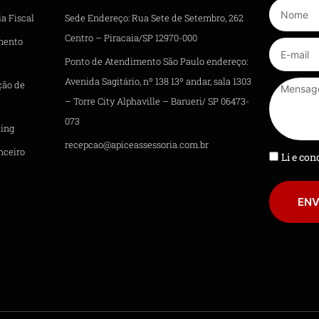
a Fiscal
Sede Endereço: Rua Sete de Setembro, 262
Centro – Piracaia/SP 12970-000
mento
Ponto de Atendimento São Paulo endereço:
Avenida Sagitário, nº 138 13º andar, sala 1303
ção de
– Torre City Alphaville – Barueri/ SP 06473-
073
ing
recepcao@apiceassessoria.com.br
nceiro
Li e co
ENV