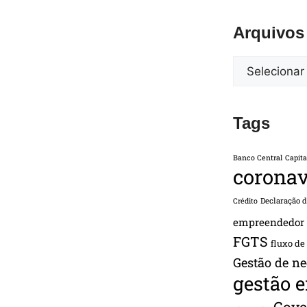
Arquivos
Tags
Banco Central
Capita
coronav
Declaração 
Crédito
empreendedor
FGTS
fluxo de
Gestão de ne
gestão 
Gove