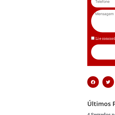
Li e conco
Últimos 
4 Segredos p