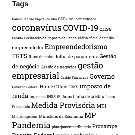
Tags
CLT
Banco Central
Capital de Giro
CNPJ
contabilidade
coronavírus
COVID-19
crise
Declaração de Imposto de Renda
Diário oficial da união
Crédito
Empreendedorismo
empreendedor
FGTS
Gestão
folha de pagamento
fluxo de caixa
gestão
de negócio
Gestão de negócios
empresarial
Governo
Gestão Financeira
imposto de
Home Office
ICMS
Governo Federal
renda
INSS
Linha de crédito
impostos
Juros
IR
Lucro
Medida Provisória
MEI
Presumido
MP
Ministério da Economia
Microempresas
Pandemia
Pronampe
planejamento tributário