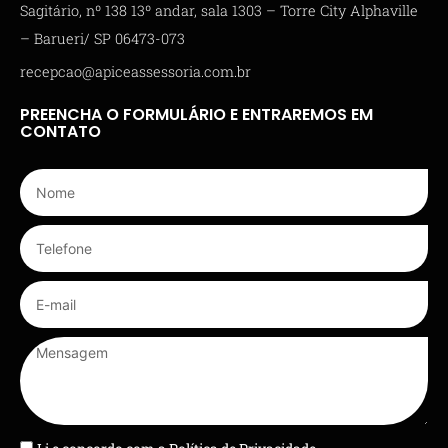
Sagitário, nº 138 13º andar, sala 1303 – Torre City Alphaville
– Barueri/ SP 06473-073
recepcao@apiceassessoria.com.br
PREENCHA O FORMULÁRIO E ENTRAREMOS EM
CONTATO