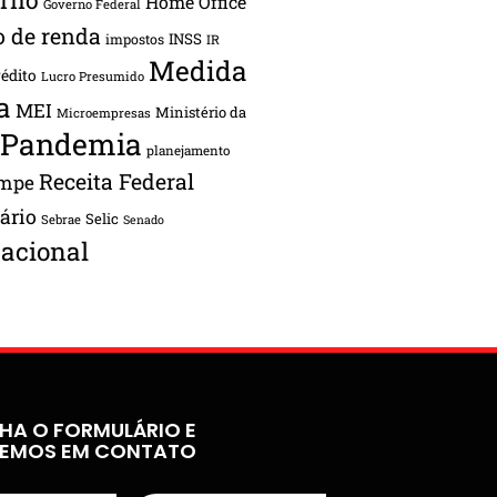
Home Office
Governo Federal
o de renda
INSS
impostos
IR
Medida
rédito
Lucro Presumido
a
MEI
Ministério da
Microempresas
Pandemia
planejamento
Receita Federal
ampe
tário
Selic
Sebrae
Senado
acional
HA O FORMULÁRIO E
REMOS EM CONTATO