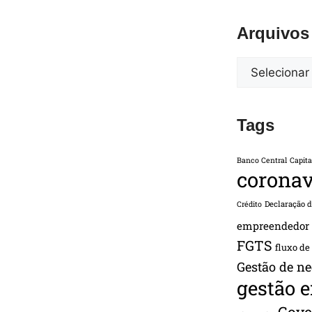
Arquivos
Tags
Banco Central
Capita
coronav
Declaração 
Crédito
empreendedor
FGTS
fluxo de
Gestão de ne
gestão 
Gove