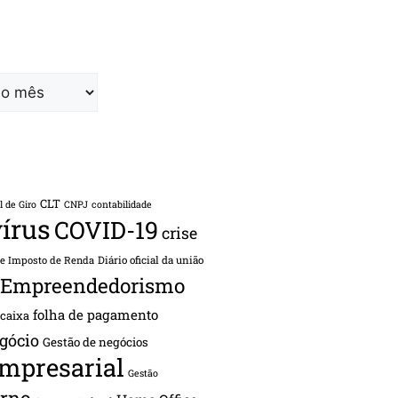
CLT
l de Giro
CNPJ
contabilidade
írus
COVID-19
crise
de Imposto de Renda
Diário oficial da união
Empreendedorismo
folha de pagamento
 caixa
gócio
Gestão de negócios
empresarial
Gestão
rno