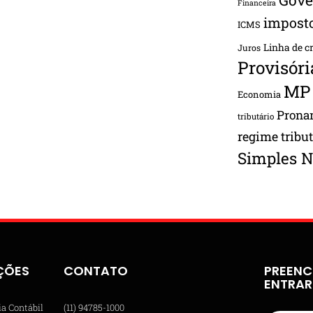
Financeira
impost
ICMS
Linha de c
Juros
Provisóri
MP
Economia
Pron
tributário
regime tribu
Simples N
ÇÕES
CONTATO
PREENC
ENTRA
ia Contábil
(11) 94785-1000