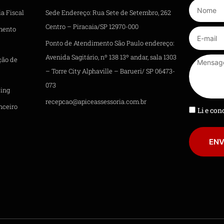
a Fiscal
Sede Endereço: Rua Sete de Setembro, 262
Centro – Piracaia/SP 12970-000
mento
Ponto de Atendimento São Paulo endereço:
Avenida Sagitário, nº 138 13º andar, sala 1303
ção de
– Torre City Alphaville – Barueri/ SP 06473-
073
ing
recepcao@apiceassessoria.com.br
nceiro
Li e co
ENV