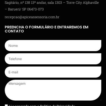
Sagitário, nº 138 13º andar, sala 1303 – Torre City Alphaville
– Barueri/ SP 06473-073
recepcao@apiceassessoria.com.br
PREENCHA O FORMULÁRIO E ENTRAREMOS EM
CONTATO