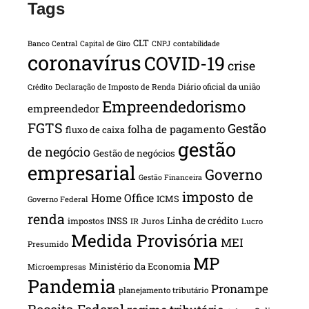
Tags
CLT
Banco Central
Capital de Giro
CNPJ
contabilidade
coronavírus
COVID-19
crise
Declaração de Imposto de Renda
Diário oficial da união
Crédito
Empreendedorismo
empreendedor
FGTS
Gestão
folha de pagamento
fluxo de caixa
gestão
de negócio
Gestão de negócios
empresarial
Governo
Gestão Financeira
imposto de
Home Office
ICMS
Governo Federal
renda
INSS
Linha de crédito
impostos
Juros
IR
Lucro
Medida Provisória
MEI
Presumido
MP
Ministério da Economia
Microempresas
Pandemia
Pronampe
planejamento tributário