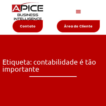
Materiais Educativos
Contato
Área do Cliente
Etiqueta: contabilidade é tão
importante