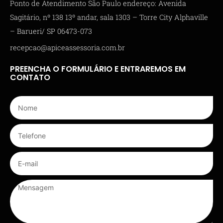
Ponto de Atendimento São Paulo endereço: Avenida
Sagitário, nº 138 13º andar, sala 1303 – Torre City Alphaville
– Barueri/ SP 06473-073
recepcao@apiceassessoria.com.br
PREENCHA O FORMULÁRIO E ENTRAREMOS EM
CONTATO