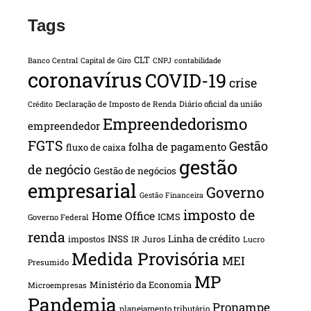
Tags
CLT
Banco Central
Capital de Giro
CNPJ
contabilidade
coronavírus
COVID-19
crise
Declaração de Imposto de Renda
Diário oficial da união
Crédito
Empreendedorismo
empreendedor
FGTS
Gestão
folha de pagamento
fluxo de caixa
gestão
de negócio
Gestão de negócios
empresarial
Governo
Gestão Financeira
imposto de
Home Office
ICMS
Governo Federal
renda
INSS
Linha de crédito
impostos
Juros
IR
Lucro
Medida Provisória
MEI
Presumido
MP
Ministério da Economia
Microempresas
Pandemia
Pronampe
planejamento tributário