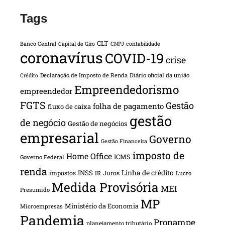
Tags
CLT
Banco Central
Capital de Giro
CNPJ
contabilidade
coronavírus
COVID-19
crise
Declaração de Imposto de Renda
Diário oficial da união
Crédito
Empreendedorismo
empreendedor
FGTS
Gestão
folha de pagamento
fluxo de caixa
gestão
de negócio
Gestão de negócios
empresarial
Governo
Gestão Financeira
imposto de
Home Office
ICMS
Governo Federal
renda
INSS
Linha de crédito
impostos
Juros
IR
Lucro
Medida Provisória
MEI
Presumido
MP
Ministério da Economia
Microempresas
Pandemia
Pronampe
planejamento tributário