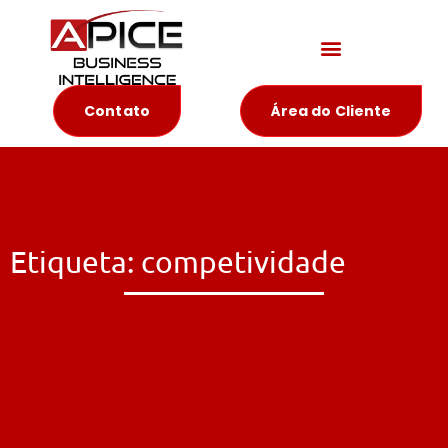
Materiais Educativos
Contato
Área do Cliente
Etiqueta: competividade