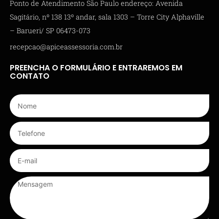
Ponto de Atendimento São Paulo endereço: Avenida
Sagitário, nº 138 13º andar, sala 1303 – Torre City Alphaville
– Barueri/ SP 06473-073
recepcao@apiceassessoria.com.br
PREENCHA O FORMULÁRIO E ENTRAREMOS EM
CONTATO