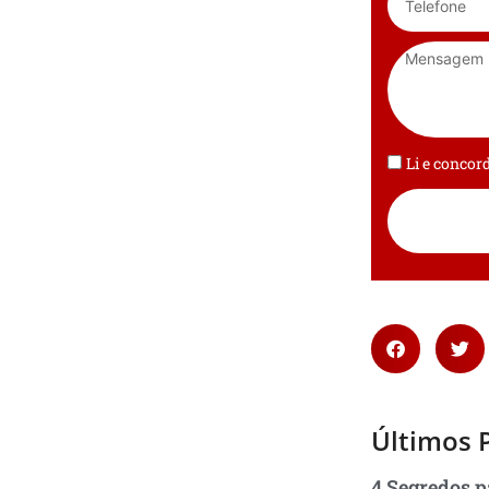
Li e conco
Últimos 
4 Segredos p