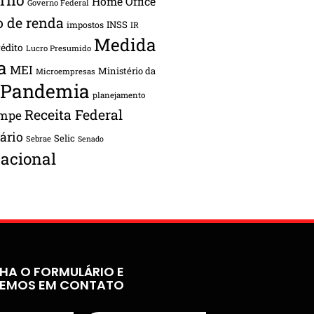
Home Office
Governo Federal
o de renda
INSS
impostos
IR
Medida
rédito
Lucro Presumido
a
MEI
Ministério da
Microempresas
Pandemia
planejamento
Receita Federal
ampe
tário
Selic
Sebrae
Senado
acional
HA O FORMULÁRIO E
REMOS EM CONTATO