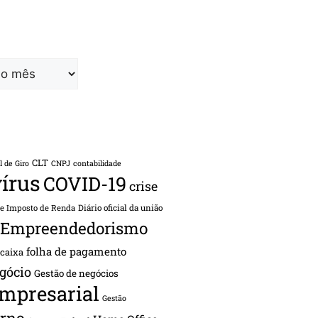
CLT
l de Giro
CNPJ
contabilidade
írus
COVID-19
crise
de Imposto de Renda
Diário oficial da união
Empreendedorismo
folha de pagamento
 caixa
gócio
Gestão de negócios
empresarial
Gestão
rno