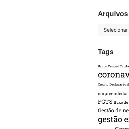
Arquivos
Tags
Banco Central
Capita
coronav
Declaração 
Crédito
empreendedor
FGTS
fluxo de
Gestão de ne
gestão 
Gove