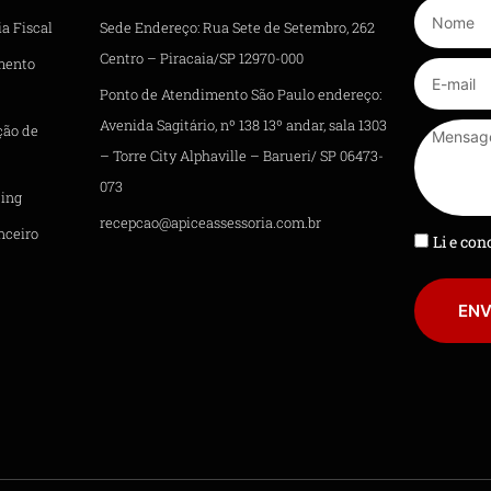
a Fiscal
Sede Endereço: Rua Sete de Setembro, 262
Centro – Piracaia/SP 12970-000
mento
Ponto de Atendimento São Paulo endereço:
Avenida Sagitário, nº 138 13º andar, sala 1303
ção de
– Torre City Alphaville – Barueri/ SP 06473-
073
ing
recepcao@apiceassessoria.com.br
nceiro
Li e co
ENV