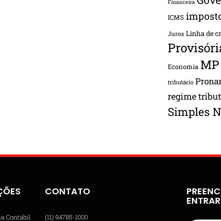
Financeira
impost
ICMS
Linha de c
Juros
Provisóri
MP
Economia
Pron
tributário
regime tribu
Simples N
ÇÕES
CONTATO
PREENC
ENTRA
ia Contábil
(11) 94785-1000