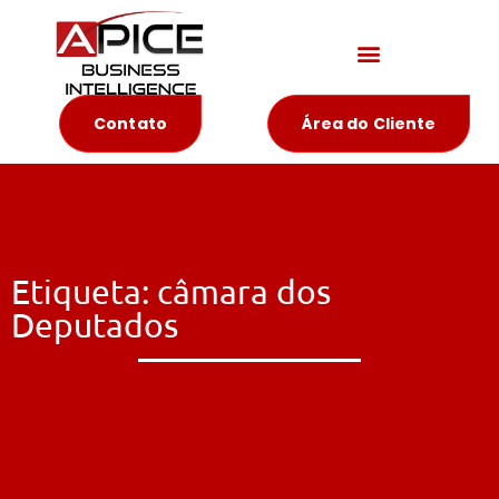
Materiais Educativos
Contato
Área do Cliente
Etiqueta: câmara dos
Deputados