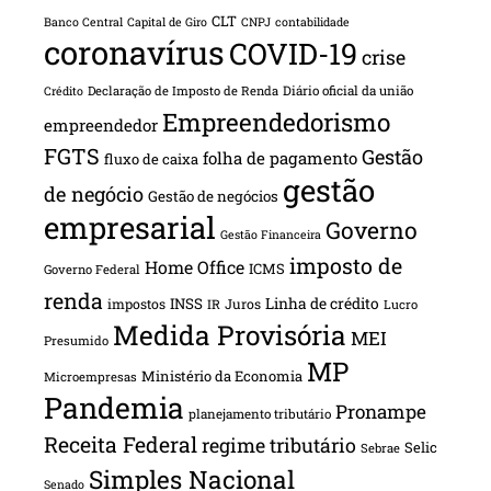
CLT
Banco Central
Capital de Giro
CNPJ
contabilidade
coronavírus
COVID-19
crise
Declaração de Imposto de Renda
Diário oficial da união
Crédito
Empreendedorismo
empreendedor
FGTS
Gestão
folha de pagamento
fluxo de caixa
gestão
de negócio
Gestão de negócios
empresarial
Governo
Gestão Financeira
imposto de
Home Office
ICMS
Governo Federal
renda
INSS
Linha de crédito
impostos
Juros
IR
Lucro
Medida Provisória
MEI
Presumido
MP
Ministério da Economia
Microempresas
Pandemia
Pronampe
planejamento tributário
Receita Federal
regime tributário
Selic
Sebrae
Simples Nacional
Senado