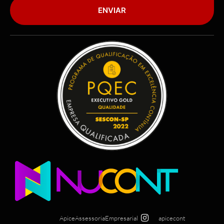
ENVIAR
ApiceAssessoriaEmpresarial
apicecont