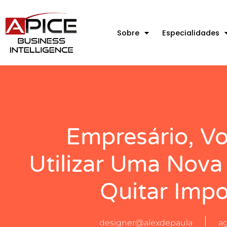
Sobre
Especialidades
Empresário, V
Utilizar Uma Nova
Quitar Impo
designer@alexdepaula
ag