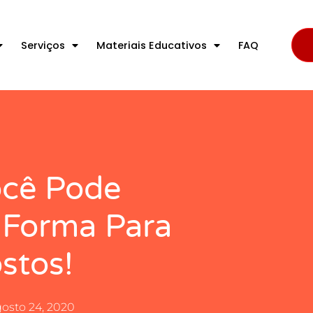
Serviços
Materiais Educativos
FAQ
ocê Pode
 Forma Para
stos!
osto 24, 2020