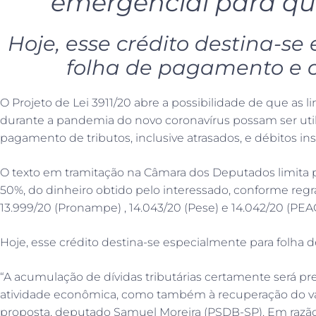
emergencial para qu
Hoje, esse crédito destina-s
folha de pagamento e ca
O Projeto de Lei 3911/20 abre a possibilidade de que as 
durante a pandemia do novo coronavírus possam ser util
pagamento de tributos, inclusive atrasados, e débitos insc
O texto em tramitação na Câmara dos Deputados limita p
50%, do dinheiro obtido pelo interessado, conforme regra
13.999/20 (Pronampe) , 14.043/20 (Pese) e 14.042/20 (PEAC
Hoje, esse crédito destina-se especialmente para folha d
“A acumulação de dívidas tributárias certamente será pr
atividade econômica, como também à recuperação do val
proposta, deputado Samuel Moreira (PSDB-SP). Em razão