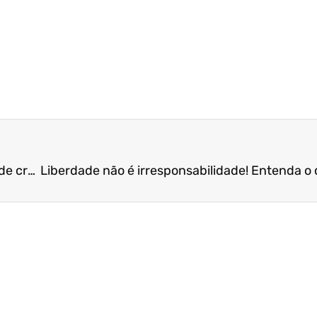
É oficial! Mais duas MPs que facilitam a obtenção de crédito foram sancionadas!