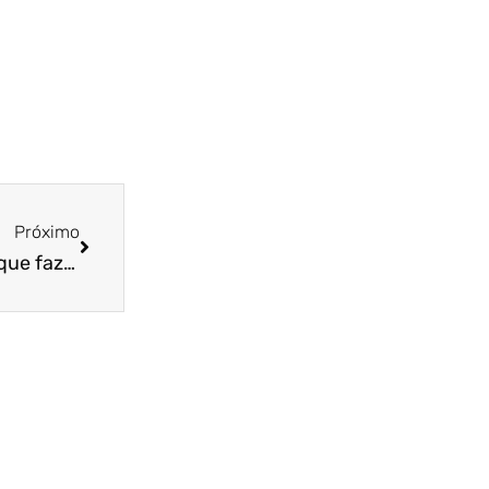
Próximo
Liberdade não é irresponsabilidade! Entenda o que fazer com os “espertinhos” que burlam o home office!