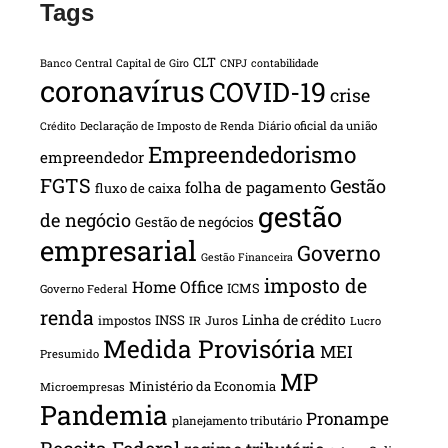
Tags
CLT
Banco Central
Capital de Giro
CNPJ
contabilidade
coronavírus
COVID-19
crise
Declaração de Imposto de Renda
Diário oficial da união
Crédito
Empreendedorismo
empreendedor
FGTS
Gestão
folha de pagamento
fluxo de caixa
gestão
de negócio
Gestão de negócios
empresarial
Governo
Gestão Financeira
imposto de
Home Office
ICMS
Governo Federal
renda
INSS
Linha de crédito
impostos
Juros
IR
Lucro
Medida Provisória
MEI
Presumido
MP
Ministério da Economia
Microempresas
Pandemia
Pronampe
planejamento tributário