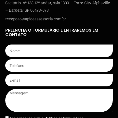
Sagitário, nº 138 13º andar, sala 1303 – Torre City Alphaville
– Barueri/ SP 06473-073
recepcao@apiceassessoria.com.br
PREENCHA O FORMULÁRIO E ENTRAREMOS EM
CONTATO