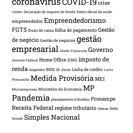
coronavírus
COVID-19
crise
Declaração de Imposto de Renda
Diário oficial da união
Crédito
Empreendedorismo
empreendedor
FGTS
Gestão
folha de pagamento
fluxo de caixa
gestão
de negócio
Gestão de negócios
empresarial
Governo
Gestão Financeira
imposto de
Home Office
ICMS
Governo Federal
renda
INSS
Linha de crédito
impostos
Juros
IR
Lucro
Medida Provisória
MEI
Presumido
MP
Ministério da Economia
Microempresas
Pandemia
Pronampe
planejamento tributário
Receita Federal
regime tributário
Selic
Sebrae
Simples Nacional
Senado