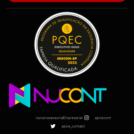
ApiceAssessoriaEmpresarial
apicecont
apice_contabil