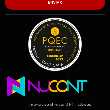
ENVIAR
ApiceAssessoriaEmpresarial
apicecont