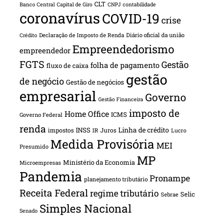
CLT
Banco Central
Capital de Giro
CNPJ
contabilidade
coronavírus
COVID-19
crise
Declaração de Imposto de Renda
Diário oficial da união
Crédito
Empreendedorismo
empreendedor
FGTS
Gestão
folha de pagamento
fluxo de caixa
gestão
de negócio
Gestão de negócios
empresarial
Governo
Gestão Financeira
imposto de
Home Office
ICMS
Governo Federal
renda
INSS
Linha de crédito
impostos
Juros
IR
Lucro
Medida Provisória
MEI
Presumido
MP
Ministério da Economia
Microempresas
Pandemia
Pronampe
planejamento tributário
Receita Federal
regime tributário
Selic
Sebrae
Simples Nacional
Senado