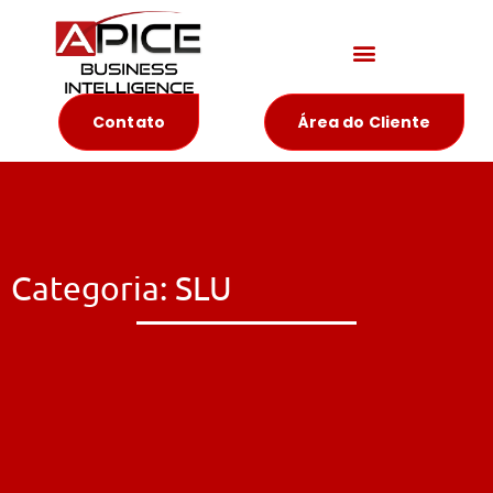
Materiais Educativos
Contato
Área do Cliente
Categoria: SLU