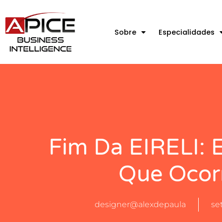
Sobre
Especialidades
Fim Da EIRELI: 
Que Ocor
designer@alexdepaula
se