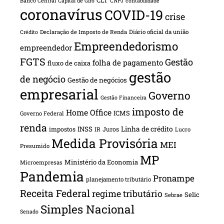
CLT
Banco Central
Capital de Giro
CNPJ
contabilidade
coronavírus
COVID-19
crise
Declaração de Imposto de Renda
Diário oficial da união
Crédito
Empreendedorismo
empreendedor
FGTS
Gestão
folha de pagamento
fluxo de caixa
gestão
de negócio
Gestão de negócios
empresarial
Governo
Gestão Financeira
imposto de
Home Office
ICMS
Governo Federal
renda
INSS
Linha de crédito
impostos
Juros
IR
Lucro
Medida Provisória
MEI
Presumido
MP
Ministério da Economia
Microempresas
Pandemia
Pronampe
planejamento tributário
Receita Federal
regime tributário
Selic
Sebrae
Simples Nacional
Senado