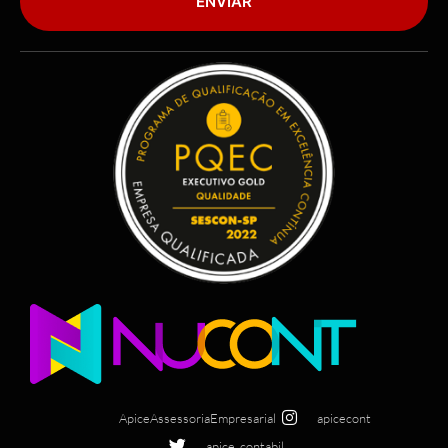
ENVIAR
ApiceAssessoriaEmpresarial
apicecont
apice_contabil