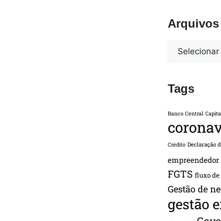
Arquivos
Tags
Banco Central
Capita
coronav
Declaração 
Crédito
empreendedor
FGTS
fluxo de
Gestão de ne
gestão 
Gove