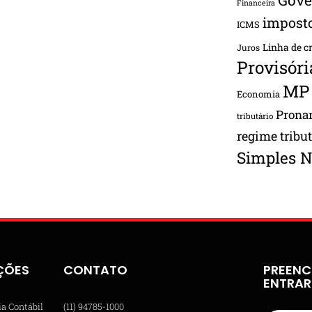
Financeira
impost
ICMS
Linha de c
Juros
Provisóri
MP
Economia
Pron
tributário
regime tribu
Simples N
ÇÕES
CONTATO
PREENC
ENTRA
ia Contábil
(11) 94785-1000