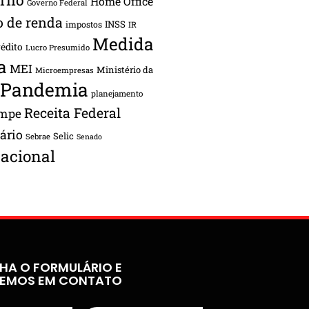
Home Office
Governo Federal
o de renda
INSS
impostos
IR
Medida
rédito
Lucro Presumido
a
MEI
Ministério da
Microempresas
Pandemia
planejamento
Receita Federal
ampe
tário
Selic
Sebrae
Senado
acional
HA O FORMULÁRIO E
REMOS EM CONTATO