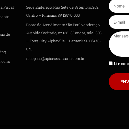
a Fiscal
Sede Endereço: Rua Sete de Setembro, 262
Centro – Piracaia/SP 12970-000
mento
Ponto de Atendimento São Paulo endereço:
Avenida Sagitário, nº 138 13º andar, sala 1303
ção de
– Torre City Alphaville – Barueri/ SP 06473-
073
ing
recepcao@apiceassessoria.com.br
nceiro
Li e co
ENV