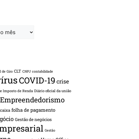
CLT
l de Giro
CNPJ
contabilidade
írus
COVID-19
crise
de Imposto de Renda
Diário oficial da união
Empreendedorismo
folha de pagamento
 caixa
gócio
Gestão de negócios
empresarial
Gestão
rno