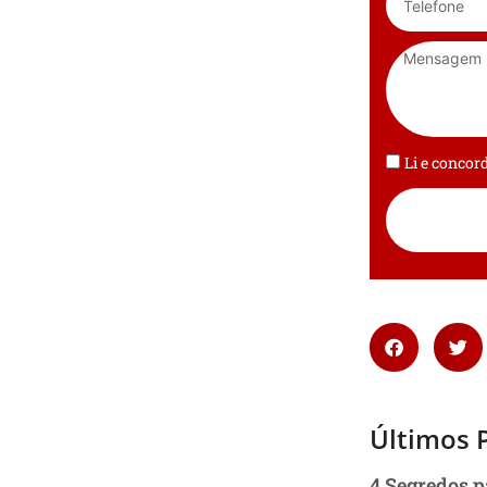
Li e conco
Últimos 
4 Segredos p