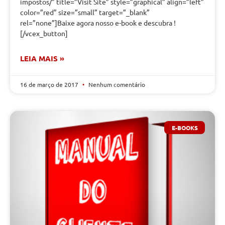
impostos/” title=”Visit Site” style=”graphical” align=”left”
color=”red” size=”small” target=”_blank”
rel=”none”]Baixe agora nosso e-book e descubra !
[/vcex_button]
LEIA MAIS »
16 de março de 2017
Nenhum comentário
E-BOOKS