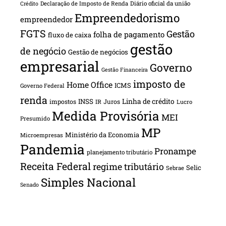
Declaração de Imposto de Renda
Diário oficial da união
Crédito
Empreendedorismo
empreendedor
FGTS
Gestão
folha de pagamento
fluxo de caixa
gestão
de negócio
Gestão de negócios
empresarial
Governo
Gestão Financeira
imposto de
Home Office
ICMS
Governo Federal
renda
INSS
Linha de crédito
impostos
Juros
IR
Lucro
Medida Provisória
MEI
Presumido
MP
Ministério da Economia
Microempresas
Pandemia
Pronampe
planejamento tributário
Receita Federal
regime tributário
Selic
Sebrae
Simples Nacional
Senado