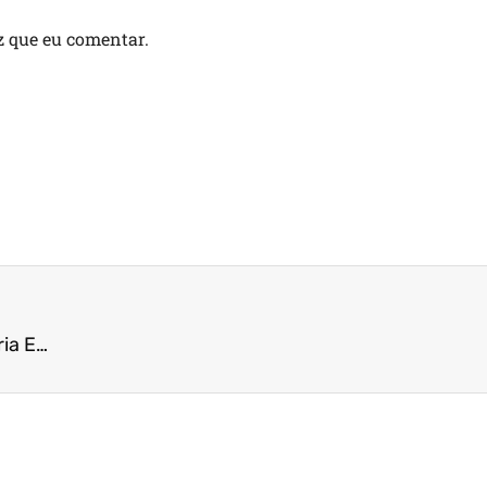
z que eu comentar.
Manual do Cliente Ápice Contabilidade & Assessoria Empresarial