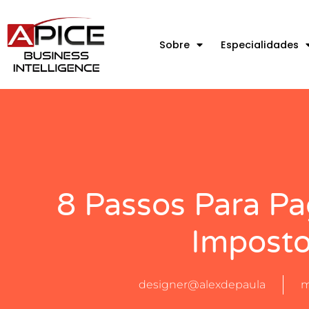
Sobre
Especialidades
8 Passos Para P
Impost
designer@alexdepaula
m