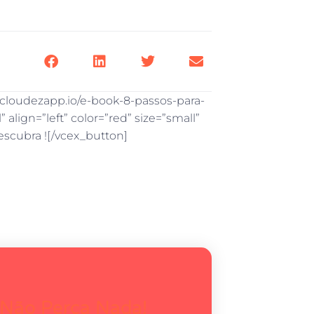
.cloudezapp.io/e-book-8-passos-para-
 align=”left” color=”red” size=”small”
escubra ![/vcex_button]
 Não Perca Nada!