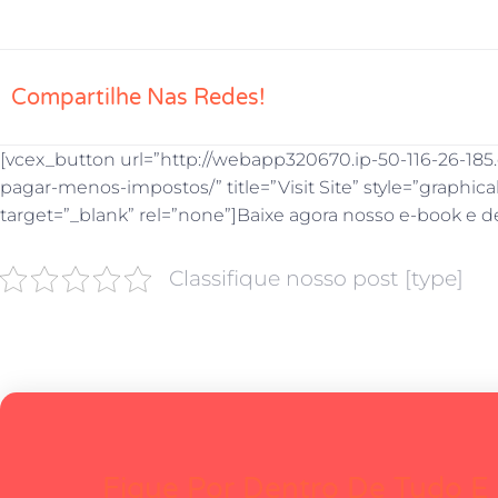
Compartilhe Nas Redes!
[vcex_button url=”http://webapp320670.ip-50-116-26-185
pagar-menos-impostos/” title=”Visit Site” style=”graphical”
target=”_blank” rel=”none”]Baixe agora nosso e-book e d
Classifique nosso post [type]
Fique Por Dentro De Tudo E