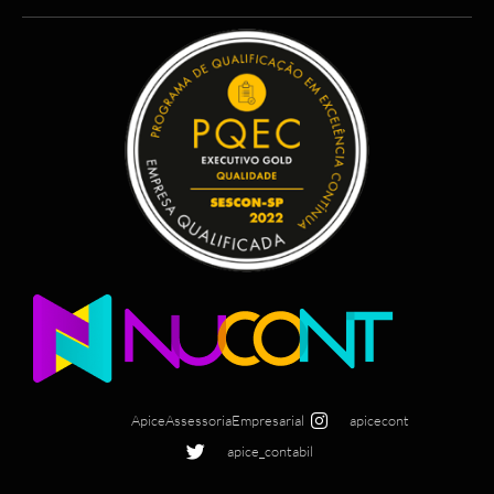
ApiceAssessoriaEmpresarial
apicecont
apice_contabil