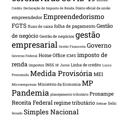
Declaração de Imposto de Renda
Diário oficial da união
Crédito
Empreendedorismo
empreendedor
FGTS
Gestão
folha de pagamento
fluxo de caixa
gestão
de negócio
Gestão de negócios
empresarial
Governo
Gestão Financeira
imposto de
Home Office
ICMS
Governo Federal
renda
INSS
Linha de crédito
impostos
Juros
IR
Lucro
Medida Provisória
MEI
Presumido
MP
Ministério da Economia
Microempresas
Pandemia
Pronampe
planejamento tributário
Receita Federal
regime tributário
Selic
Sebrae
Simples Nacional
Senado