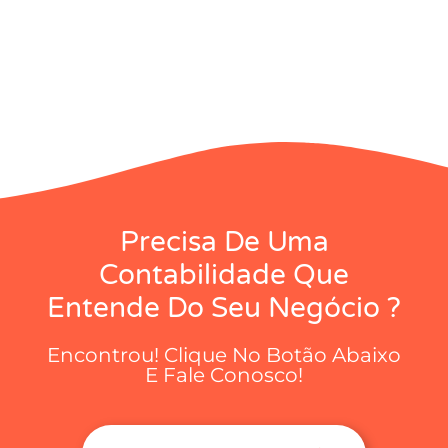
Precisa De Uma
Contabilidade Que
Entende Do Seu Negócio ?
Encontrou! Clique No Botão Abaixo
E Fale Conosco!