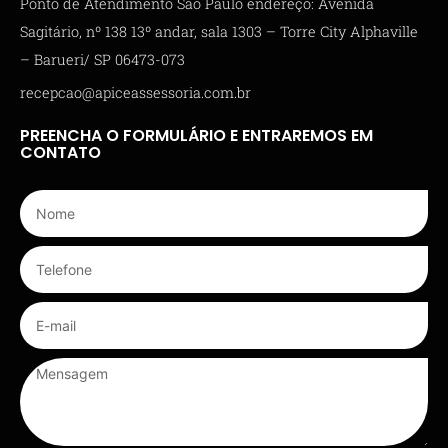
Ponto de Atendimento São Paulo endereço: Avenida
Sagitário, nº 138 13º andar, sala 1303 – Torre City Alphaville
– Barueri/ SP 06473-073
recepcao@apiceassessoria.com.br
PREENCHA O FORMULÁRIO E ENTRAREMOS EM
CONTATO