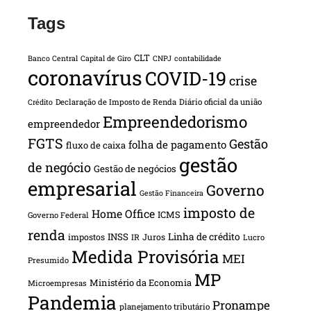
Tags
CLT
Banco Central
Capital de Giro
CNPJ
contabilidade
coronavírus
COVID-19
crise
Declaração de Imposto de Renda
Diário oficial da união
Crédito
Empreendedorismo
empreendedor
FGTS
Gestão
folha de pagamento
fluxo de caixa
gestão
de negócio
Gestão de negócios
empresarial
Governo
Gestão Financeira
imposto de
Home Office
ICMS
Governo Federal
renda
INSS
Linha de crédito
impostos
Juros
IR
Lucro
Medida Provisória
MEI
Presumido
MP
Ministério da Economia
Microempresas
Pandemia
Pronampe
planejamento tributário