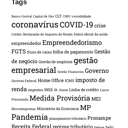
Tags
CLT
Banco Central
Capital de Giro
CNPJ
contabilidade
coronavírus
COVID-19
crise
Declaração de Imposto de Renda
Diário oficial da união
Crédito
Empreendedorismo
empreendedor
FGTS
Gestão
folha de pagamento
fluxo de caixa
gestão
de negócio
Gestão de negócios
empresarial
Governo
Gestão Financeira
imposto de
Home Office
ICMS
Governo Federal
renda
INSS
Linha de crédito
impostos
Juros
IR
Lucro
Medida Provisória
MEI
Presumido
MP
Ministério da Economia
Microempresas
Pandemia
Pronampe
planejamento tributário
Receita Federal
regime tributário
Selic
Sebrae