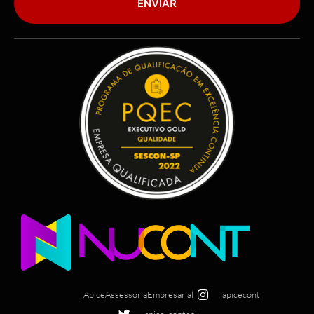
ENVIAR
ApiceAssessoriaEmpresarial
apicecont