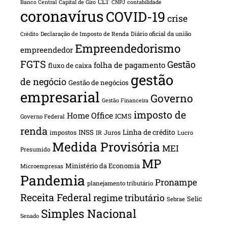
CLT
Banco Central
Capital de Giro
CNPJ
contabilidade
coronavírus
COVID-19
crise
Declaração de Imposto de Renda
Diário oficial da união
Crédito
Empreendedorismo
empreendedor
FGTS
Gestão
folha de pagamento
fluxo de caixa
gestão
de negócio
Gestão de negócios
empresarial
Governo
Gestão Financeira
imposto de
Home Office
ICMS
Governo Federal
renda
INSS
Linha de crédito
impostos
Juros
IR
Lucro
Medida Provisória
MEI
Presumido
MP
Ministério da Economia
Microempresas
Pandemia
Pronampe
planejamento tributário
Receita Federal
regime tributário
Selic
Sebrae
Simples Nacional
Senado