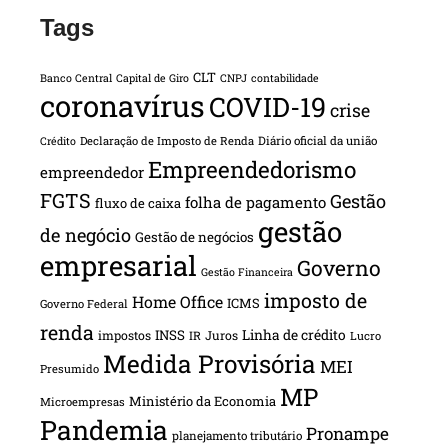
Tags
CLT
Banco Central
Capital de Giro
CNPJ
contabilidade
coronavírus
COVID-19
crise
Declaração de Imposto de Renda
Diário oficial da união
Crédito
Empreendedorismo
empreendedor
FGTS
Gestão
folha de pagamento
fluxo de caixa
gestão
de negócio
Gestão de negócios
empresarial
Governo
Gestão Financeira
imposto de
Home Office
ICMS
Governo Federal
renda
INSS
Linha de crédito
impostos
Juros
IR
Lucro
Medida Provisória
MEI
Presumido
MP
Ministério da Economia
Microempresas
Pandemia
Pronampe
planejamento tributário