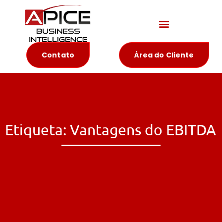
Materiais Educativos
Contato
Área do Cliente
Etiqueta: Vantagens do EBITDA