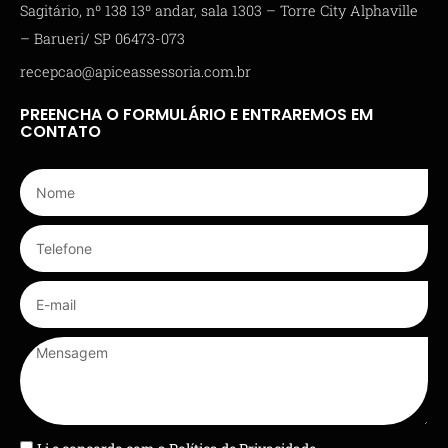
Sagitário, nº 138 13º andar, sala 1303 – Torre City Alphaville
– Barueri/ SP 06473-073
recepcao@apiceassessoria.com.br
PREENCHA O FORMULÁRIO E ENTRAREMOS EM
CONTATO