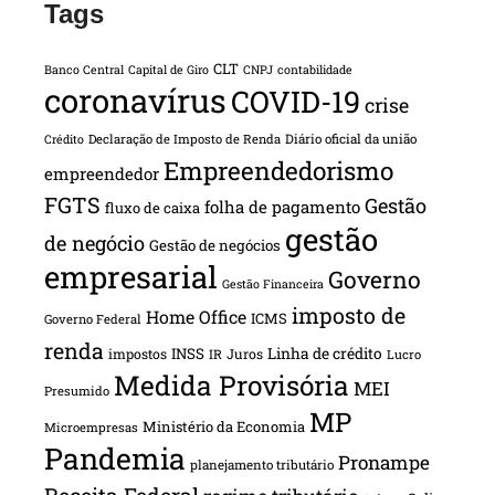
Tags
CLT
Banco Central
Capital de Giro
CNPJ
contabilidade
coronavírus
COVID-19
crise
Declaração de Imposto de Renda
Diário oficial da união
Crédito
Empreendedorismo
empreendedor
FGTS
Gestão
folha de pagamento
fluxo de caixa
gestão
de negócio
Gestão de negócios
empresarial
Governo
Gestão Financeira
imposto de
Home Office
ICMS
Governo Federal
renda
INSS
Linha de crédito
impostos
Juros
IR
Lucro
Medida Provisória
MEI
Presumido
MP
Ministério da Economia
Microempresas
Pandemia
Pronampe
planejamento tributário