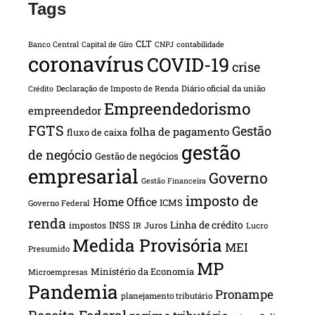
Tags
CLT
Banco Central
Capital de Giro
CNPJ
contabilidade
coronavírus
COVID-19
crise
Declaração de Imposto de Renda
Diário oficial da união
Crédito
Empreendedorismo
empreendedor
FGTS
Gestão
folha de pagamento
fluxo de caixa
gestão
de negócio
Gestão de negócios
empresarial
Governo
Gestão Financeira
imposto de
Home Office
ICMS
Governo Federal
renda
INSS
Linha de crédito
impostos
Juros
IR
Lucro
Medida Provisória
MEI
Presumido
MP
Ministério da Economia
Microempresas
Pandemia
Pronampe
planejamento tributário