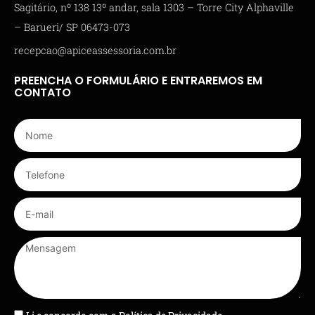
Sagitário, nº 138 13º andar, sala 1303 – Torre City Alphaville
– Barueri/ SP 06473-073
recepcao@apiceassessoria.com.br
PREENCHA O FORMULÁRIO E ENTRAREMOS EM
CONTATO