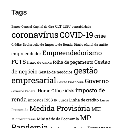
Tags
CLT
Banco Central
Capital de Giro
CNPJ
contabilidade
coronavírus
COVID-19
crise
Declaração de Imposto de Renda
Diário oficial da união
Crédito
Empreendedorismo
empreendedor
FGTS
Gestão
folha de pagamento
fluxo de caixa
gestão
de negócio
Gestão de negócios
empresarial
Governo
Gestão Financeira
imposto de
Home Office
ICMS
Governo Federal
renda
INSS
Linha de crédito
impostos
Juros
IR
Lucro
Medida Provisória
MEI
Presumido
MP
Ministério da Economia
Microempresas
Pandemia