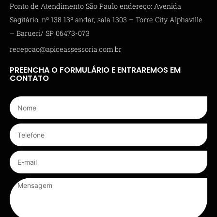
Ponto de Atendimento São Paulo endereço: Avenida
Sagitário, nº 138 13º andar, sala 1303 – Torre City Alphaville
– Barueri/ SP 06473-073
recepcao@apiceassessoria.com.br
PREENCHA O FORMULÁRIO E ENTRAREMOS EM
CONTATO