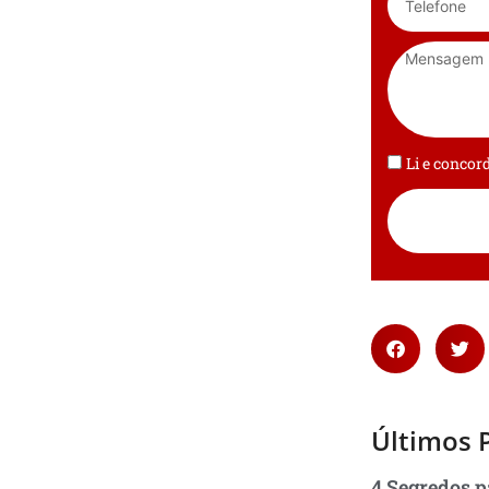
Li e conco
Últimos 
4 Segredos p