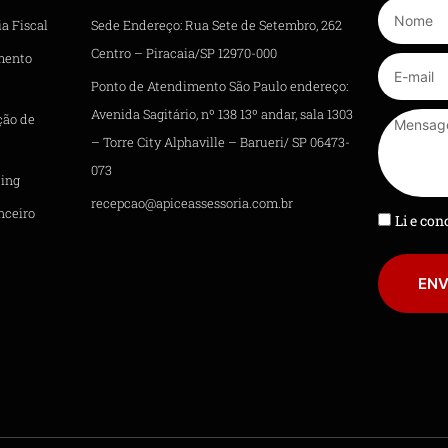
a Fiscal
Sede Endereço: Rua Sete de Setembro, 262
Centro – Piracaia/SP 12970-000
mento
Ponto de Atendimento São Paulo endereço:
Avenida Sagitário, nº 138 13º andar, sala 1303
ção de
– Torre City Alphaville – Barueri/ SP 06473-
073
ing
recepcao@apiceassessoria.com.br
nceiro
Li e co
ENV