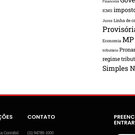
Financeira
impost
ICMS
Linha de c
Juros
Provisóri
MP
Economia
Pron
tributário
regime tribu
Simples N
ÇÕES
CONTATO
PREENC
ENTRA
ia Contábil
(11) 94785-1000