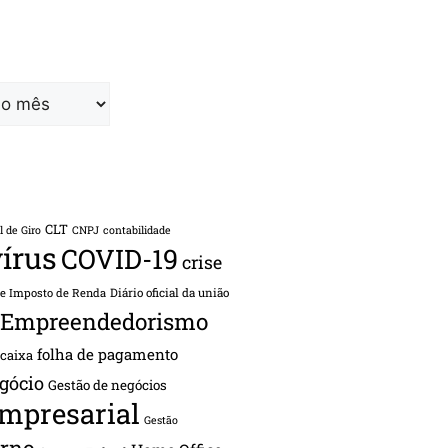
CLT
l de Giro
CNPJ
contabilidade
írus
COVID-19
crise
de Imposto de Renda
Diário oficial da união
Empreendedorismo
folha de pagamento
 caixa
gócio
Gestão de negócios
empresarial
Gestão
rno