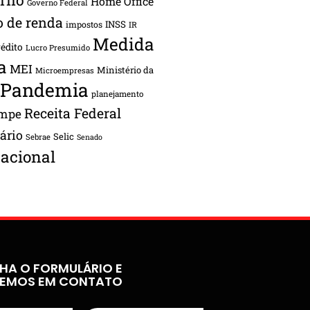
Home Office
Governo Federal
o de renda
INSS
impostos
IR
Medida
rédito
Lucro Presumido
a
MEI
Ministério da
Microempresas
Pandemia
planejamento
Receita Federal
ampe
tário
Selic
Sebrae
Senado
acional
HA O FORMULÁRIO E
REMOS EM CONTATO