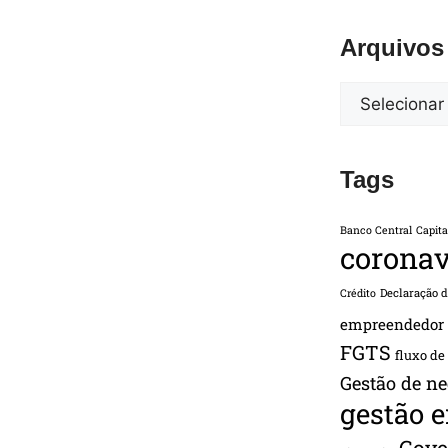
Arquivos
Tags
Banco Central
Capita
coronav
Declaração 
Crédito
empreendedor
FGTS
fluxo de
Gestão de ne
gestão 
Gove