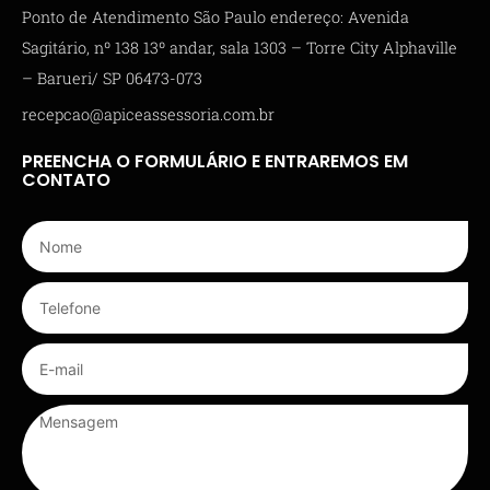
Ponto de Atendimento São Paulo endereço: Avenida
Sagitário, nº 138 13º andar, sala 1303 – Torre City Alphaville
– Barueri/ SP 06473-073
recepcao@apiceassessoria.com.br
PREENCHA O FORMULÁRIO E ENTRAREMOS EM
CONTATO