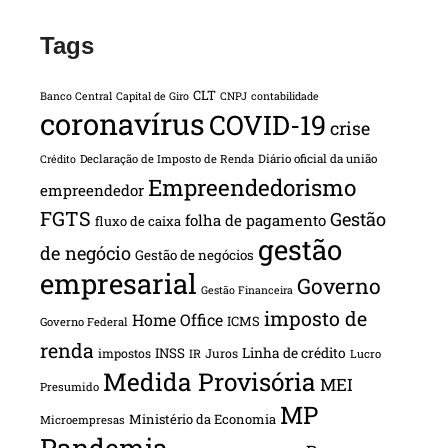
Tags
CLT
Banco Central
Capital de Giro
CNPJ
contabilidade
coronavírus
COVID-19
crise
Declaração de Imposto de Renda
Diário oficial da união
Crédito
Empreendedorismo
empreendedor
FGTS
Gestão
folha de pagamento
fluxo de caixa
gestão
de negócio
Gestão de negócios
empresarial
Governo
Gestão Financeira
imposto de
Home Office
ICMS
Governo Federal
renda
INSS
Linha de crédito
impostos
Juros
IR
Lucro
Medida Provisória
MEI
Presumido
MP
Ministério da Economia
Microempresas
Pandemia