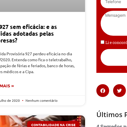
27 sem eficácia: e as
idas adotadas pelas
resas?
Li e conco
da Provisória 927 perdeu eficácia no dia
/2020. Entenda como fica o teletrabalho,
pação de férias e feriados, banco de horas,
s médicos e a Cipa.
 MAIS »
julho de 2020
Nenhum comentário
Últimos 
CONTABILIDADE NA CRISE
4 Segredos p