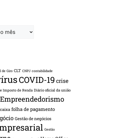
CLT
l de Giro
CNPJ
contabilidade
írus
COVID-19
crise
de Imposto de Renda
Diário oficial da união
Empreendedorismo
folha de pagamento
 caixa
gócio
Gestão de negócios
empresarial
Gestão
rno