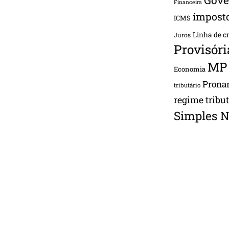
Financeira
impost
ICMS
Linha de c
Juros
Provisóri
MP
Economia
Pron
tributário
regime tribu
Simples N