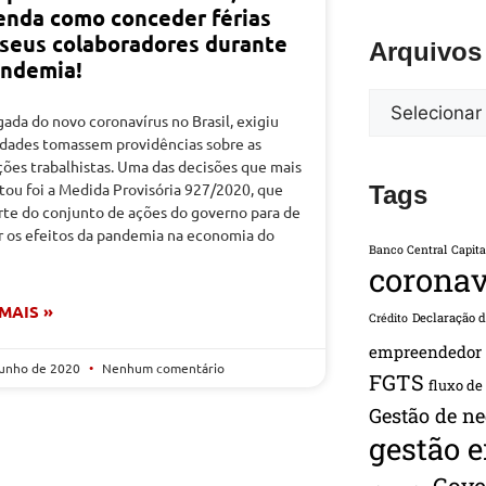
enda como conceder férias
 seus colaboradores durante
Arquivos
andemia!
ada do novo coronavírus no Brasil, exigiu
idades tomassem providências sobre as
ções trabalhistas. Uma das decisões que mais
tou foi a Medida Provisória 927/2020, que
Tags
rte do conjunto de ações do governo para de
r os efeitos da pandemia na economia do
Banco Central
Capita
coronav
 MAIS »
Declaração 
Crédito
empreendedor
junho de 2020
Nenhum comentário
FGTS
fluxo de
Gestão de ne
gestão 
Gove