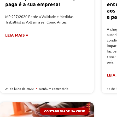
paga é a sua empresa!
ent
aos
a p
MP 927/2020 Perde a Validade e Medidas
Trabalhistas Voltam a ser Como Antes
A cheg
autor
LEIA MAIS »
condi
impac
faz pa
conte
país.
LEIA
21 de julho de 2020
Nenhum comentário
13 de 
CONTABILDIADE NA CRISE