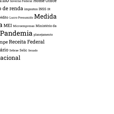
Home Office
Governo Federal
o de renda
INSS
impostos
IR
Medida
rédito
Lucro Presumido
a
MEI
Ministério da
Microempresas
Pandemia
planejamento
Receita Federal
ampe
tário
Selic
Sebrae
Senado
acional