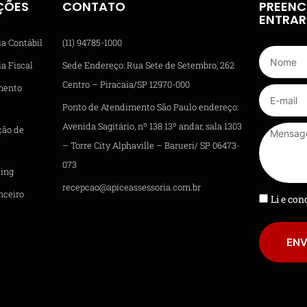
ÇÕES
CONTATO
PREENC
ENTRA
ia Contábil
(11) 94785-1000
a Fiscal
Sede Endereço: Rua Sete de Setembro, 262
Centro – Piracaia/SP 12970-000
mento
Ponto de Atendimento São Paulo endereço:
Avenida Sagitário, nº 138 13º andar, sala 1303
ção de
– Torre City Alphaville – Barueri/ SP 06473-
073
ing
recepcao@apiceassessoria.com.br
nceiro
Li e co
ENV