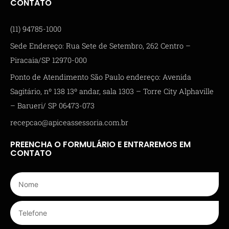
CONTATO
(11) 94785-1000
Sede Endereço: Rua Sete de Setembro, 262 Centro –
Piracaia/SP 12970-000
Ponto de Atendimento São Paulo endereço: Avenida
Sagitário, nº 138 13º andar, sala 1303 – Torre City Alphaville
– Barueri/ SP 06473-073
recepcao@apiceassessoria.com.br
PREENCHA O FORMULÁRIO E ENTRAREMOS EM
CONTATO