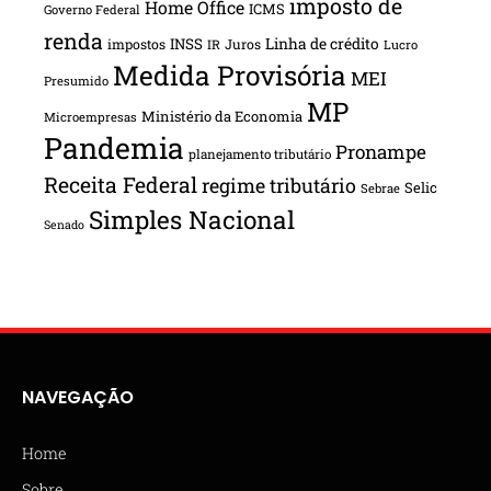
imposto de
Home Office
ICMS
Governo Federal
renda
INSS
Linha de crédito
impostos
Juros
IR
Lucro
Medida Provisória
MEI
Presumido
MP
Ministério da Economia
Microempresas
Pandemia
Pronampe
planejamento tributário
Receita Federal
regime tributário
Selic
Sebrae
Simples Nacional
Senado
NAVEGAÇÃO
Home
Sobre