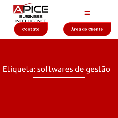
Materiais Educativos
Contato
Área do Cliente
Etiqueta: softwares de gestão