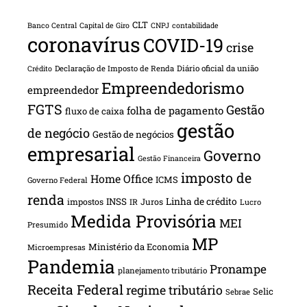
CLT
Banco Central
Capital de Giro
CNPJ
contabilidade
coronavírus
COVID-19
crise
Declaração de Imposto de Renda
Diário oficial da união
Crédito
Empreendedorismo
empreendedor
FGTS
Gestão
folha de pagamento
fluxo de caixa
gestão
de negócio
Gestão de negócios
empresarial
Governo
Gestão Financeira
imposto de
Home Office
ICMS
Governo Federal
renda
INSS
Linha de crédito
impostos
Juros
IR
Lucro
Medida Provisória
MEI
Presumido
MP
Ministério da Economia
Microempresas
Pandemia
Pronampe
planejamento tributário
Receita Federal
regime tributário
Selic
Sebrae