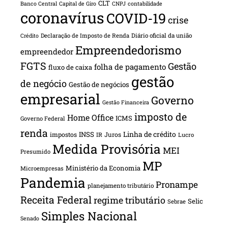
CLT
Banco Central
Capital de Giro
CNPJ
contabilidade
coronavírus
COVID-19
crise
Declaração de Imposto de Renda
Diário oficial da união
Crédito
Empreendedorismo
empreendedor
FGTS
Gestão
folha de pagamento
fluxo de caixa
gestão
de negócio
Gestão de negócios
empresarial
Governo
Gestão Financeira
imposto de
Home Office
ICMS
Governo Federal
renda
INSS
Linha de crédito
impostos
Juros
IR
Lucro
Medida Provisória
MEI
Presumido
MP
Ministério da Economia
Microempresas
Pandemia
Pronampe
planejamento tributário
Receita Federal
regime tributário
Selic
Sebrae
Simples Nacional
Senado