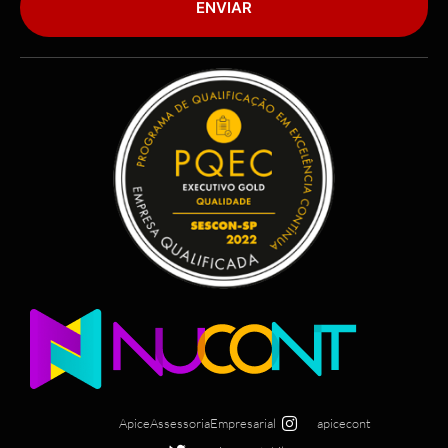
ENVIAR
ApiceAssessoriaEmpresarial
apicecont