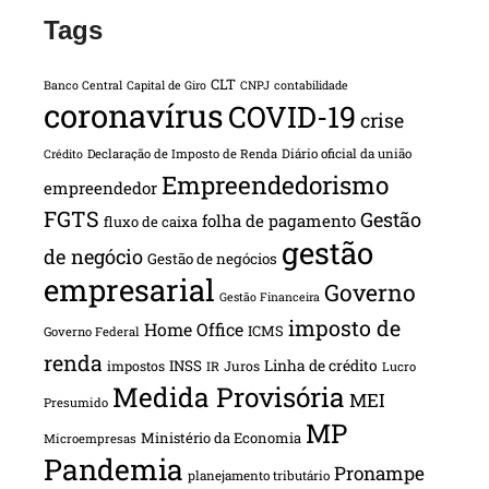
Tags
CLT
Banco Central
Capital de Giro
CNPJ
contabilidade
coronavírus
COVID-19
crise
Declaração de Imposto de Renda
Diário oficial da união
Crédito
Empreendedorismo
empreendedor
FGTS
Gestão
folha de pagamento
fluxo de caixa
gestão
de negócio
Gestão de negócios
empresarial
Governo
Gestão Financeira
imposto de
Home Office
ICMS
Governo Federal
renda
INSS
Linha de crédito
impostos
Juros
IR
Lucro
Medida Provisória
MEI
Presumido
MP
Ministério da Economia
Microempresas
Pandemia
Pronampe
planejamento tributário