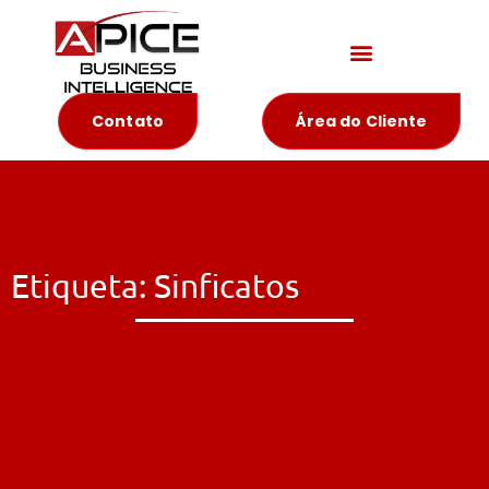
Materiais Educativos
Contato
Área do Cliente
Etiqueta: Sinficatos