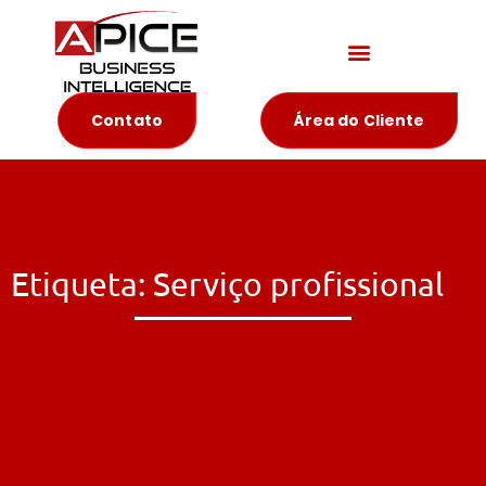
Materiais Educativos
Contato
Área do Cliente
Etiqueta: Serviço profissional