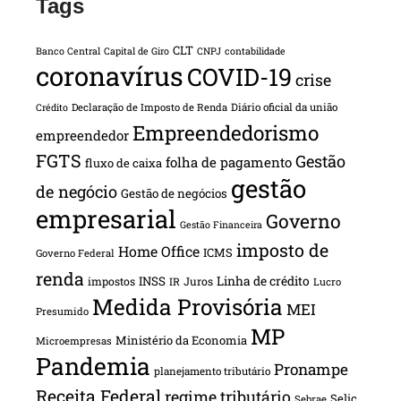
Tags
CLT
Banco Central
Capital de Giro
CNPJ
contabilidade
coronavírus
COVID-19
crise
Declaração de Imposto de Renda
Diário oficial da união
Crédito
Empreendedorismo
empreendedor
FGTS
Gestão
folha de pagamento
fluxo de caixa
gestão
de negócio
Gestão de negócios
empresarial
Governo
Gestão Financeira
imposto de
Home Office
ICMS
Governo Federal
renda
INSS
Linha de crédito
impostos
Juros
IR
Lucro
Medida Provisória
MEI
Presumido
MP
Ministério da Economia
Microempresas
Pandemia
Pronampe
planejamento tributário
Receita Federal
regime tributário
Selic
Sebrae