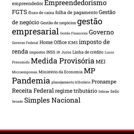
Empreendedorismo
empreendedor
FGTS
Gestão
folha de pagamento
fluxo de caixa
gestão
de negócio
Gestão de negócios
empresarial
Governo
Gestão Financeira
imposto de
Home Office
ICMS
Governo Federal
renda
INSS
Linha de crédito
impostos
Juros
IR
Lucro
Medida Provisória
MEI
Presumido
MP
Ministério da Economia
Microempresas
Pandemia
Pronampe
planejamento tributário
Receita Federal
regime tributário
Selic
Sebrae
Simples Nacional
Senado