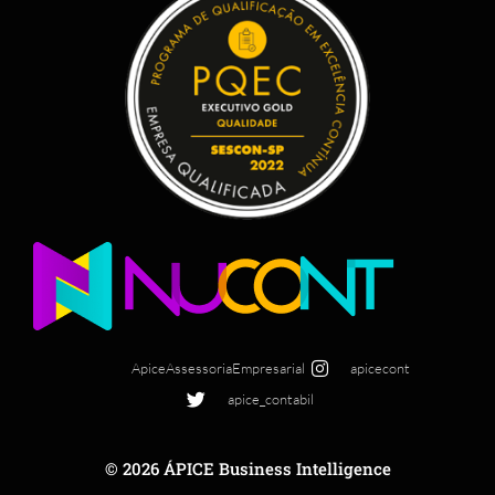
ApiceAssessoriaEmpresarial
apicecont
apice_contabil
© 2026 ÁPICE Business Intelligence