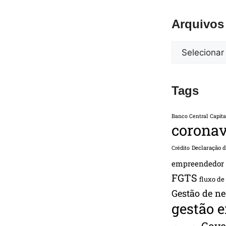
Arquivos
Tags
Banco Central
Capita
coronav
Declaração 
Crédito
empreendedor
FGTS
fluxo de
Gestão de ne
gestão 
Gove