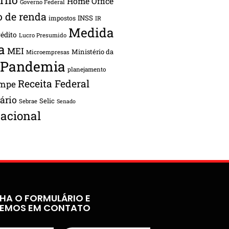
Home Office
Governo Federal
o de renda
INSS
impostos
IR
Medida
rédito
Lucro Presumido
a
MEI
Ministério da
Microempresas
Pandemia
planejamento
Receita Federal
ampe
tário
Selic
Sebrae
Senado
acional
HA O FORMULÁRIO E
REMOS EM CONTATO