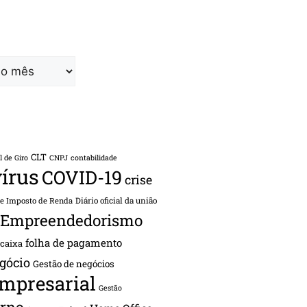
CLT
l de Giro
CNPJ
contabilidade
írus
COVID-19
crise
de Imposto de Renda
Diário oficial da união
Empreendedorismo
folha de pagamento
 caixa
gócio
Gestão de negócios
empresarial
Gestão
rno