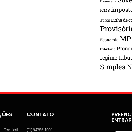
Financeira
impost
ICMS
Linha de c
Juros
Provisóri
MP
Economia
Pron
tributário
regime tribu
Simples N
ÇÕES
CONTATO
PREENC
ENTRA
ia Contábil
(11) 94785-1000