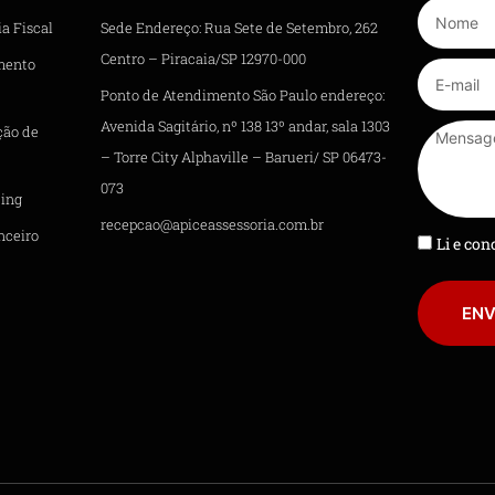
a Fiscal
Sede Endereço: Rua Sete de Setembro, 262
Centro – Piracaia/SP 12970-000
mento
Ponto de Atendimento São Paulo endereço:
Avenida Sagitário, nº 138 13º andar, sala 1303
ção de
– Torre City Alphaville – Barueri/ SP 06473-
073
ing
recepcao@apiceassessoria.com.br
nceiro
Li e co
ENV