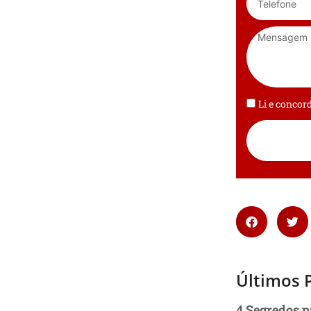
Li e conco
Últimos 
4 Segredos p