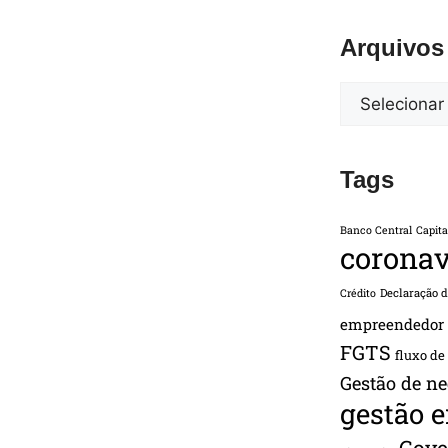
Arquivos
Tags
Banco Central
Capita
coronav
Declaração 
Crédito
empreendedor
FGTS
fluxo de
Gestão de ne
gestão 
Gove