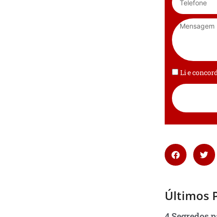
Li e conco
Últimos 
4 Segredos p