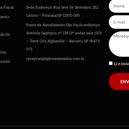
a Fiscal
Sede Endereço: Rua Sete de Setembro, 262
Centro – Piracaia/SP 12970-000
mento
Ponto de Atendimento São Paulo endereço:
Avenida Sagitário, nº 138 13º andar, sala 1303
ção de
– Torre City Alphaville – Barueri/ SP 06473-
073
ing
recepcao@apiceassessoria.com.br
nceiro
Li e co
ENV