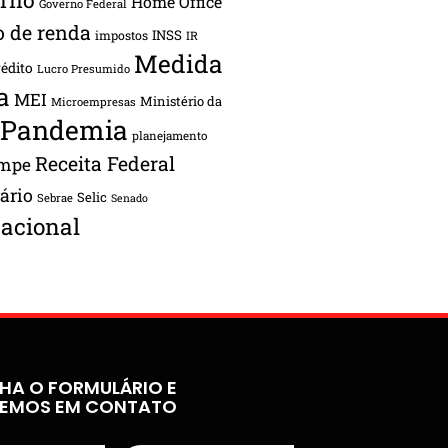
Home Office
Governo Federal
o de renda
INSS
impostos
IR
Medida
rédito
Lucro Presumido
a
MEI
Ministério da
Microempresas
Pandemia
planejamento
Receita Federal
ampe
tário
Selic
Sebrae
Senado
acional
HA O FORMULÁRIO E
REMOS EM CONTATO