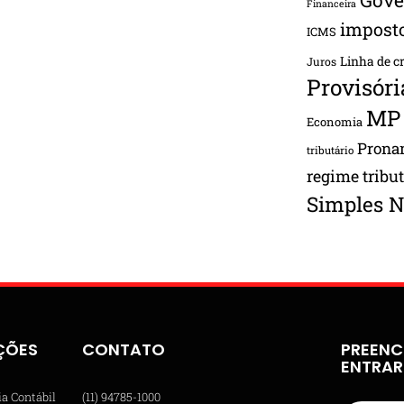
Financeira
impost
ICMS
Linha de c
Juros
Provisóri
MP
Economia
Pron
tributário
regime tribu
Simples N
ÇÕES
CONTATO
PREENC
ENTRA
ia Contábil
(11) 94785-1000