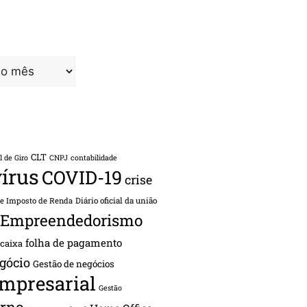
CLT
l de Giro
CNPJ
contabilidade
írus
COVID-19
crise
de Imposto de Renda
Diário oficial da união
Empreendedorismo
folha de pagamento
 caixa
gócio
Gestão de negócios
empresarial
Gestão
rno