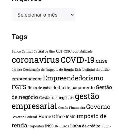
Tags
CLT
Banco Central
Capital de Giro
CNPJ
contabilidade
coronavírus
COVID-19
crise
Declaração de Imposto de Renda
Diário oficial da união
Crédito
Empreendedorismo
empreendedor
FGTS
Gestão
folha de pagamento
fluxo de caixa
gestão
de negócio
Gestão de negócios
empresarial
Governo
Gestão Financeira
imposto de
Home Office
ICMS
Governo Federal
renda
INSS
Linha de crédito
impostos
Juros
IR
Lucro