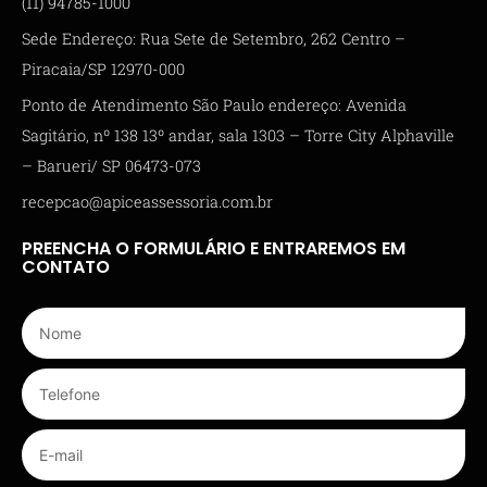
(11) 94785-1000
Sede Endereço: Rua Sete de Setembro, 262 Centro –
Piracaia/SP 12970-000
Ponto de Atendimento São Paulo endereço: Avenida
Sagitário, nº 138 13º andar, sala 1303 – Torre City Alphaville
– Barueri/ SP 06473-073
recepcao@apiceassessoria.com.br
PREENCHA O FORMULÁRIO E ENTRAREMOS EM
CONTATO