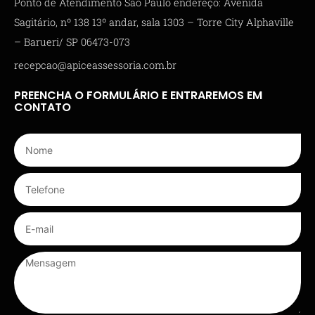
Ponto de Atendimento São Paulo endereço: Avenida
Sagitário, nº 138 13º andar, sala 1303 – Torre City Alphaville
– Barueri/ SP 06473-073
recepcao@apiceassessoria.com.br
PREENCHA O FORMULÁRIO E ENTRAREMOS EM
CONTATO