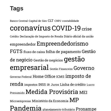
Tags
CLT
Banco Central
Capital de Giro
CNPJ
contabilidade
coronavírus
COVID-19
crise
Declaração de Imposto de Renda
Diário oficial da união
Crédito
Empreendedorismo
empreendedor
FGTS
Gestão
folha de pagamento
fluxo de caixa
gestão
de negócio
Gestão de negócios
empresarial
Governo
Gestão Financeira
imposto de
Home Office
ICMS
Governo Federal
renda
INSS
Linha de crédito
impostos
Juros
IR
Lucro
Medida Provisória
MEI
Presumido
MP
Ministério da Economia
Microempresas
Pandemia
Pronampe
planejamento tributário