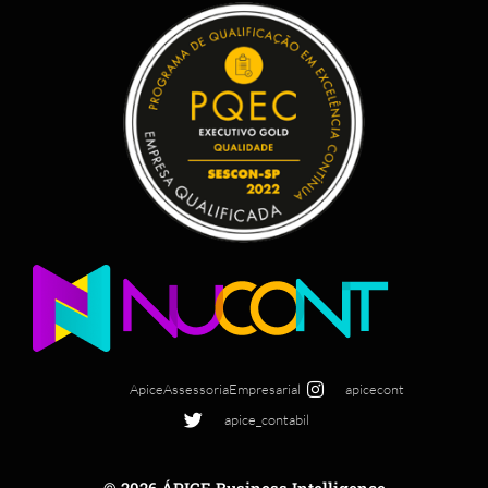
ApiceAssessoriaEmpresarial
apicecont
apice_contabil