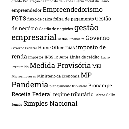
Declaração de Imposto de Renda
Diário oficial da união
Crédito
Empreendedorismo
empreendedor
FGTS
Gestão
folha de pagamento
fluxo de caixa
gestão
de negócio
Gestão de negócios
empresarial
Governo
Gestão Financeira
imposto de
Home Office
ICMS
Governo Federal
renda
INSS
Linha de crédito
impostos
Juros
IR
Lucro
Medida Provisória
MEI
Presumido
MP
Ministério da Economia
Microempresas
Pandemia
Pronampe
planejamento tributário
Receita Federal
regime tributário
Selic
Sebrae
Simples Nacional
Senado