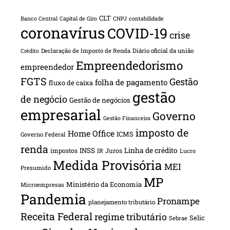
CLT
Banco Central
Capital de Giro
CNPJ
contabilidade
coronavírus
COVID-19
crise
Declaração de Imposto de Renda
Diário oficial da união
Crédito
Empreendedorismo
empreendedor
FGTS
Gestão
folha de pagamento
fluxo de caixa
gestão
de negócio
Gestão de negócios
empresarial
Governo
Gestão Financeira
imposto de
Home Office
ICMS
Governo Federal
renda
INSS
Linha de crédito
impostos
Juros
IR
Lucro
Medida Provisória
MEI
Presumido
MP
Ministério da Economia
Microempresas
Pandemia
Pronampe
planejamento tributário
Receita Federal
regime tributário
Selic
Sebrae