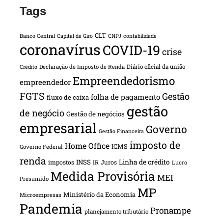
Tags
CLT
Banco Central
Capital de Giro
CNPJ
contabilidade
coronavírus
COVID-19
crise
Declaração de Imposto de Renda
Diário oficial da união
Crédito
Empreendedorismo
empreendedor
FGTS
Gestão
folha de pagamento
fluxo de caixa
gestão
de negócio
Gestão de negócios
empresarial
Governo
Gestão Financeira
imposto de
Home Office
ICMS
Governo Federal
renda
INSS
Linha de crédito
impostos
Juros
IR
Lucro
Medida Provisória
MEI
Presumido
MP
Ministério da Economia
Microempresas
Pandemia
Pronampe
planejamento tributário