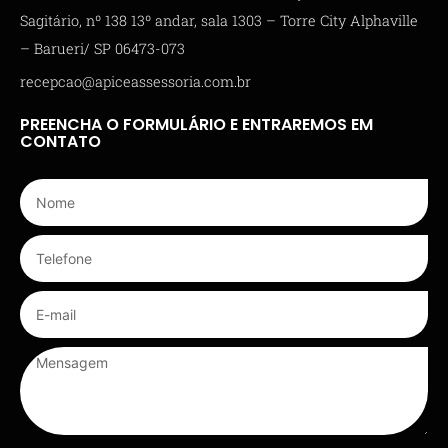
Sagitário, nº 138 13º andar, sala 1303 – Torre City Alphaville
– Barueri/ SP 06473-073
recepcao@apiceassessoria.com.br
PREENCHA O FORMULÁRIO E ENTRAREMOS EM
CONTATO