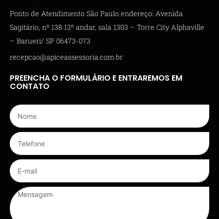
Ponto de Atendimento São Paulo endereço: Avenida
Sagitário, nº 138 13º andar, sala 1303 – Torre City Alphaville
– Barueri/ SP 06473-073
recepcao@apiceassessoria.com.br
PREENCHA O FORMULÁRIO E ENTRAREMOS EM
CONTATO