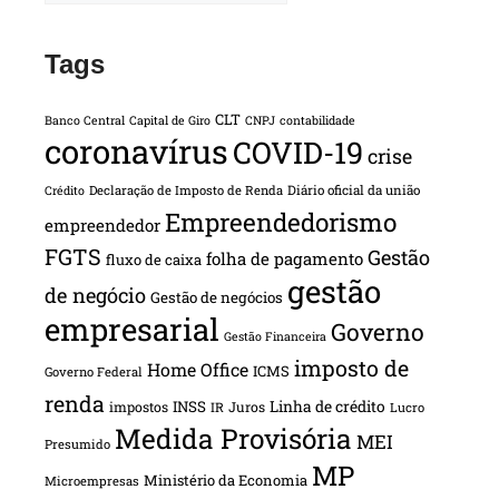
Tags
CLT
Banco Central
Capital de Giro
CNPJ
contabilidade
coronavírus
COVID-19
crise
Declaração de Imposto de Renda
Diário oficial da união
Crédito
Empreendedorismo
empreendedor
FGTS
Gestão
folha de pagamento
fluxo de caixa
gestão
de negócio
Gestão de negócios
empresarial
Governo
Gestão Financeira
imposto de
Home Office
ICMS
Governo Federal
renda
INSS
Linha de crédito
impostos
Juros
IR
Lucro
Medida Provisória
MEI
Presumido
MP
Ministério da Economia
Microempresas