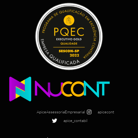
ApiceAssessoriaEmpresarial
apicecont
apice_contabil