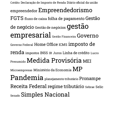
Declaração de Imposto de Renda
Diário oficial da união
Crédito
Empreendedorismo
empreendedor
FGTS
Gestão
folha de pagamento
fluxo de caixa
gestão
de negócio
Gestão de negócios
empresarial
Governo
Gestão Financeira
imposto de
Home Office
ICMS
Governo Federal
renda
INSS
Linha de crédito
impostos
Juros
IR
Lucro
Medida Provisória
MEI
Presumido
MP
Ministério da Economia
Microempresas
Pandemia
Pronampe
planejamento tributário
Receita Federal
regime tributário
Selic
Sebrae
Simples Nacional
Senado