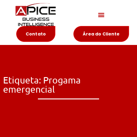
Materiais Educativos
Contato
Área do Cliente
Etiqueta: Progama
emergencial