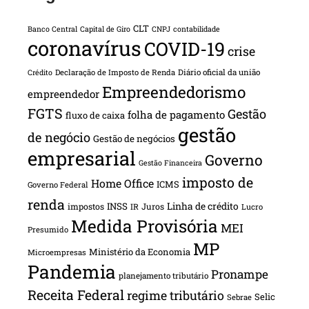
CLT
Banco Central
Capital de Giro
CNPJ
contabilidade
coronavírus
COVID-19
crise
Declaração de Imposto de Renda
Diário oficial da união
Crédito
Empreendedorismo
empreendedor
FGTS
Gestão
folha de pagamento
fluxo de caixa
gestão
de negócio
Gestão de negócios
empresarial
Governo
Gestão Financeira
imposto de
Home Office
ICMS
Governo Federal
renda
INSS
Linha de crédito
impostos
Juros
IR
Lucro
Medida Provisória
MEI
Presumido
MP
Ministério da Economia
Microempresas
Pandemia
Pronampe
planejamento tributário
Receita Federal
regime tributário
Selic
Sebrae