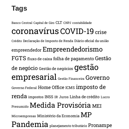
Tags
CLT
Banco Central
Capital de Giro
CNPJ
contabilidade
coronavírus
COVID-19
crise
Declaração de Imposto de Renda
Diário oficial da união
Crédito
Empreendedorismo
empreendedor
FGTS
Gestão
folha de pagamento
fluxo de caixa
gestão
de negócio
Gestão de negócios
empresarial
Governo
Gestão Financeira
imposto de
Home Office
ICMS
Governo Federal
renda
INSS
Linha de crédito
impostos
Juros
IR
Lucro
Medida Provisória
MEI
Presumido
MP
Ministério da Economia
Microempresas
Pandemia
Pronampe
planejamento tributário