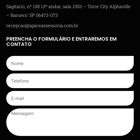
Sagitário, nº 138 13º andar, sala 1303 – Torre City Alphaville
– Barueri/ SP 06473-073
recepcao@apiceassessoria.com.br
PREENCHA O FORMULÁRIO E ENTRAREMOS EM
CONTATO