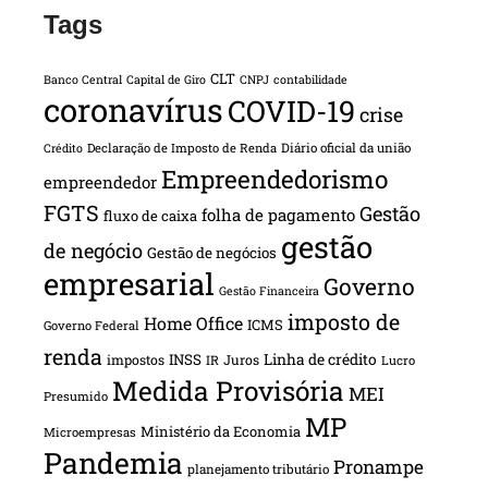
Tags
CLT
Banco Central
Capital de Giro
CNPJ
contabilidade
coronavírus
COVID-19
crise
Declaração de Imposto de Renda
Diário oficial da união
Crédito
Empreendedorismo
empreendedor
FGTS
Gestão
folha de pagamento
fluxo de caixa
gestão
de negócio
Gestão de negócios
empresarial
Governo
Gestão Financeira
imposto de
Home Office
ICMS
Governo Federal
renda
INSS
Linha de crédito
impostos
Juros
IR
Lucro
Medida Provisória
MEI
Presumido
MP
Ministério da Economia
Microempresas
Pandemia
Pronampe
planejamento tributário