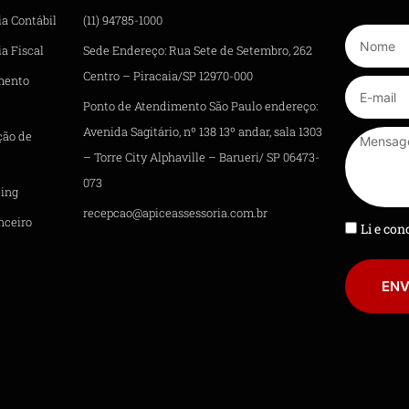
ia Contábil
(11) 94785-1000
a Fiscal
Sede Endereço: Rua Sete de Setembro, 262
Centro – Piracaia/SP 12970-000
mento
Ponto de Atendimento São Paulo endereço:
Avenida Sagitário, nº 138 13º andar, sala 1303
ção de
– Torre City Alphaville – Barueri/ SP 06473-
073
ing
recepcao@apiceassessoria.com.br
nceiro
Li e co
ENV