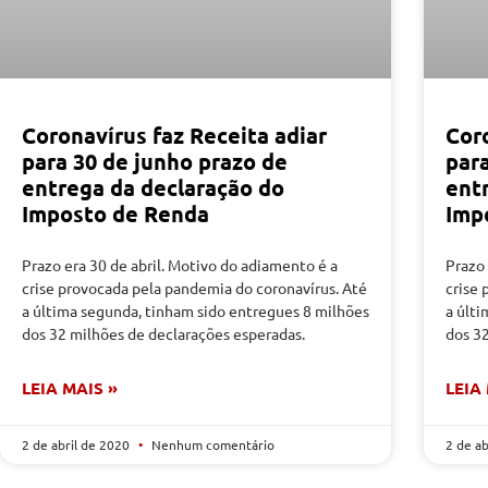
Coronavírus faz Receita adiar
Coro
para 30 de junho prazo de
par
entrega da declaração do
ent
Imposto de Renda
Imp
Prazo era 30 de abril. Motivo do adiamento é a
Prazo 
crise provocada pela pandemia do coronavírus. Até
crise
a última segunda, tinham sido entregues 8 milhões
a últ
dos 32 milhões de declarações esperadas.
dos 3
LEIA MAIS »
LEIA
2 de abril de 2020
Nenhum comentário
2 de a