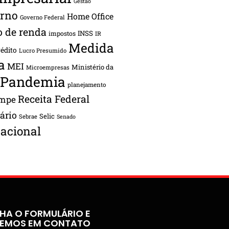
Gestão
rno
Home Office
Governo Federal
o de renda
INSS
impostos
IR
Medida
rédito
Lucro Presumido
a
MEI
Ministério da
Microempresas
Pandemia
planejamento
Receita Federal
ampe
tário
Selic
Sebrae
Senado
acional
HA O FORMULÁRIO E
REMOS EM CONTATO