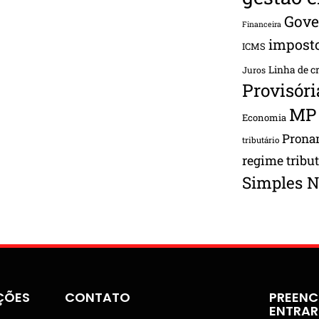
Gove
Financeira
impost
ICMS
Linha de c
Juros
Provisóri
MP
Economia
Pron
tributário
regime tribu
Simples N
ÇÕES
CONTATO
PREENC
ENTRA