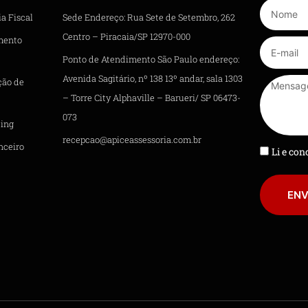
a Fiscal
Sede Endereço: Rua Sete de Setembro, 262
Centro – Piracaia/SP 12970-000
mento
Ponto de Atendimento São Paulo endereço:
Avenida Sagitário, nº 138 13º andar, sala 1303
ção de
– Torre City Alphaville – Barueri/ SP 06473-
073
ing
recepcao@apiceassessoria.com.br
nceiro
Li e co
ENV