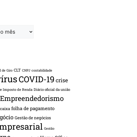
CLT
l de Giro
CNPJ
contabilidade
írus
COVID-19
crise
de Imposto de Renda
Diário oficial da união
Empreendedorismo
folha de pagamento
 caixa
gócio
Gestão de negócios
empresarial
Gestão
rno