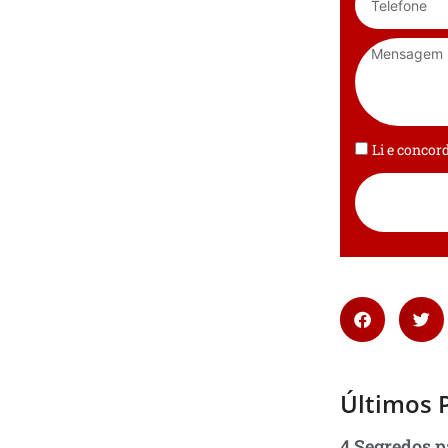
Li e conco
Últimos 
4 Segredos p