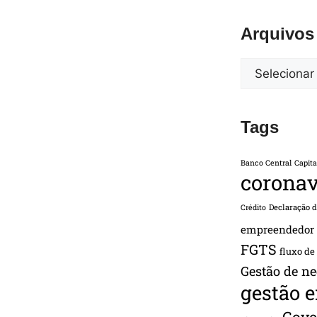
Arquivos
Tags
Banco Central
Capita
coronav
Declaração 
Crédito
empreendedor
FGTS
fluxo de
Gestão de ne
gestão 
Gove