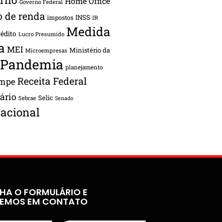
Home Office
Governo Federal
o de renda
INSS
impostos
IR
Medida
rédito
Lucro Presumido
a
MEI
Ministério da
Microempresas
Pandemia
planejamento
Receita Federal
ampe
tário
Selic
Sebrae
Senado
acional
HA O FORMULÁRIO E
REMOS EM CONTATO