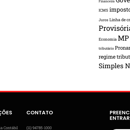
Financeira
impost
ICMS
Linha de c
Juros
Provisóri
MP
Economia
Pron
tributário
regime tribu
Simples N
ÇÕES
CONTATO
PREENC
ENTRA
ia Contábil
(11) 94785-1000